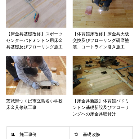
【床金具基礎改修】スポーツ
【体育館床改修】床金具天板
センターバドミントン用床金
交換及びフローリング研磨塗
具基礎及びフローリング施工
装、コートライン引き施工
茨城県つくば市立島名小学校
【床金具新設】体育館バドミ
床金具修繕工事
ントン基礎新設及びフローリ
ングへの床金具取付け
施工事例
基礎改修