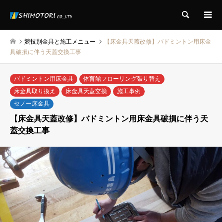
検索
競技別金具と施工メニュー
【床金具天蓋改修】バドミントン用床金
具破損に伴う天蓋交換工事
バドミントン用床金具
体育館フローリング張り替え
床金具取り換え
床金具天蓋交換
施工事例
セノー床金具
【床金具天蓋改修】バドミントン用床金具破損に伴う天
蓋交換工事