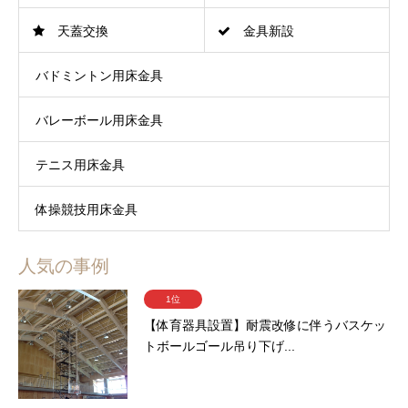
天蓋交換
金具新設
バドミントン用床金具
バレーボール用床金具
テニス用床金具
体操競技用床金具
人気の事例
1位
【体育器具設置】耐震改修に伴うバスケッ
トボールゴール吊り下げ...