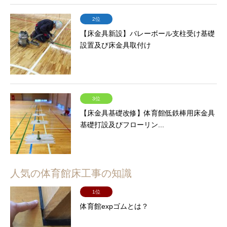
2位
【床金具新設】バレーボール支柱受け基礎
設置及び床金具取付け
3位
【床金具基礎改修】体育館低鉄棒用床金具
基礎打設及びフローリン...
人気の体育館床工事の知識
1位
体育館expゴムとは？