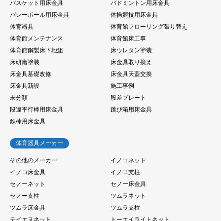
バスケット用床金具
バドミントン用床金具
バレーボール用床金具
体操競技用床金具
体育器具
体育館フローリング張り替え
体育館メンテナンス
体育館床工事
体育館鋼製床下地組
床ウレタン塗装
床研磨塗装
床金具取り換え
床金具基礎改修
床金具天蓋交換
床金具新設
施工事例
未分類
段差プレート
段違平行棒用床金具
跳び箱用床金具
鉄棒用床金具
体育器具メーカー
その他のメーカー
イノコネット
イノコ床金具
イノコ支柱
セノーネット
セノー床金具
セノー支柱
ツムラネット
ツムラ床金具
ツムラ支柱
テイエヌネット
トーエイライトネット