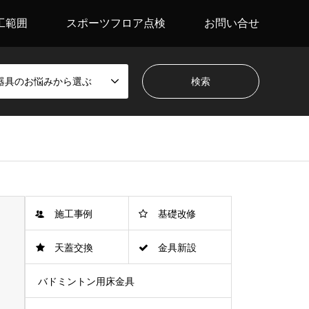
工範囲
スポーツフロア点検
お問い合せ
器具のお悩みから選ぶ
施工事例
基礎改修
天蓋交換
金具新設
バドミントン用床金具