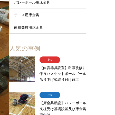
バレーボール用床金具
テニス用床金具
体操競技用床金具
人気の事例
1位
【体育器具設置】耐震改修に
伴うバスケットボールゴール
吊り下げ式取り付け施工
2位
【床金具新設】バレーボール
支柱受け基礎設置及び床金具
取付け