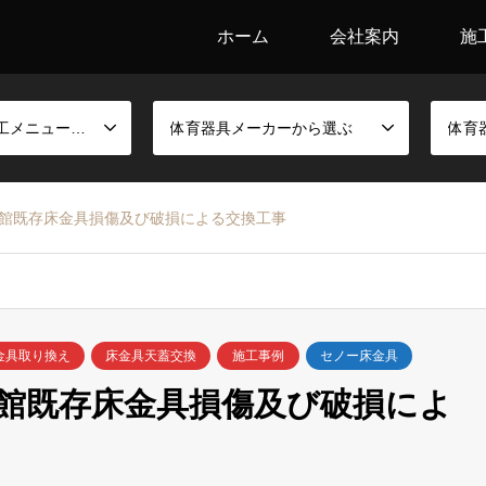
ホーム
会社案内
施
競技別金具と施工メニューから選ぶ
体育器具メーカーから選ぶ
体育
館既存床金具損傷及び破損による交換工事
金具取り換え
床金具天蓋交換
施工事例
セノー床金具
館既存床金具損傷及び破損によ