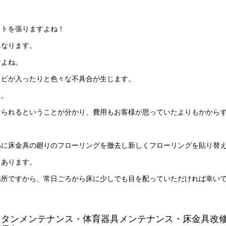
ットを張りますよね！
になります。
すよね。
ヒビが入ったりと色々な不具合が生じます。
た。
けられるということが分かり、費用もお客様が思っていたよりもかから
為に床金具の廻りのフローリングを撤去し新しくフローリングを貼り替
もあります。
場所ですから、常日ごろから床に少しでも目を配っていただければ幸い
レタンメンテナンス・体育器具メンテナンス・床金具改