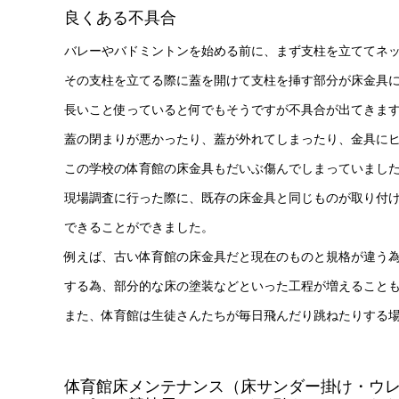
良くある不具合
バレーやバドミントンを始める前に、まず支柱を立ててネ
その支柱を立てる際に蓋を開けて支柱を挿す部分が床金具
長いこと使っていると何でもそうですが不具合が出てきま
蓋の閉まりが悪かったり、蓋が外れてしまったり、金具に
この学校の体育館の床金具もだいぶ傷んでしまっていまし
現場調査に行った際に、既存の床金具と同じものが取り付
できることができました。
例えば、古い体育館の床金具だと現在のものと規格が違う
する為、部分的な床の塗装などといった工程が増えること
また、体育館は生徒さんたちが毎日飛んだり跳ねたりする
体育館床メンテナンス（床サンダー掛け・ウ