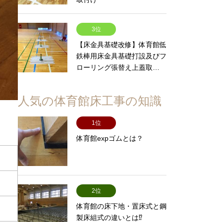
3位
【床金具基礎改修】体育館低
鉄棒用床金具基礎打設及びフ
ローリング張替え上蓋取…
人気の体育館床工事の知識
1位
体育館expゴムとは？
2位
体育館の床下地・置床式と鋼
製床組式の違いとは⁉