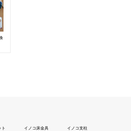
換
ット
イノコ床金具
イノコ支柱