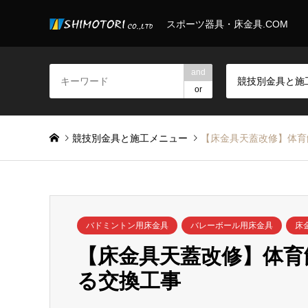
スポーツ器具・床金具.COM
and
or
競技別金具と施工メニュー
【床金具天蓋改修】体育
バドミントン用床金具
バレーボール用床金具
床
【床金具天蓋改修】体育
る交換工事