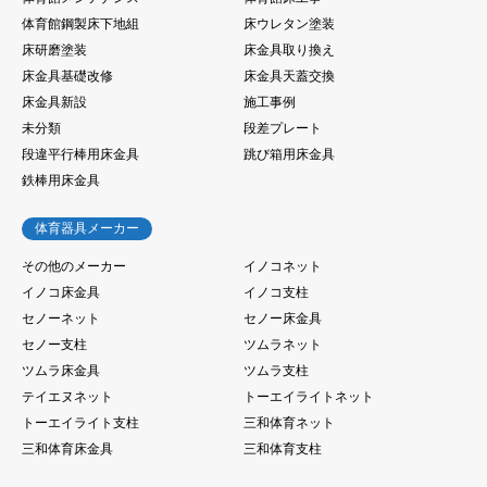
体育館鋼製床下地組
床ウレタン塗装
床研磨塗装
床金具取り換え
床金具基礎改修
床金具天蓋交換
床金具新設
施工事例
未分類
段差プレート
段違平行棒用床金具
跳び箱用床金具
鉄棒用床金具
体育器具メーカー
その他のメーカー
イノコネット
イノコ床金具
イノコ支柱
セノーネット
セノー床金具
セノー支柱
ツムラネット
ツムラ床金具
ツムラ支柱
テイエヌネット
トーエイライトネット
トーエイライト支柱
三和体育ネット
三和体育床金具
三和体育支柱