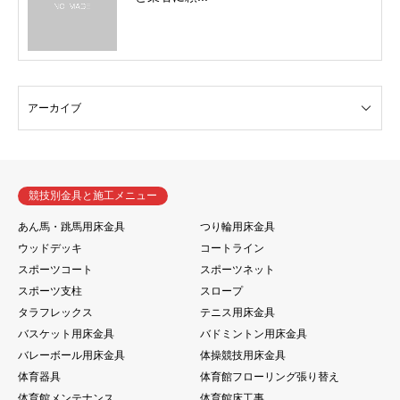
競技別金具と施工メニュー
あん馬・跳馬用床金具
つり輪用床金具
ウッドデッキ
コートライン
スポーツコート
スポーツネット
スポーツ支柱
スロープ
タラフレックス
テニス用床金具
バスケット用床金具
バドミントン用床金具
バレーボール用床金具
体操競技用床金具
体育器具
体育館フローリング張り替え
体育館メンテナンス
体育館床工事