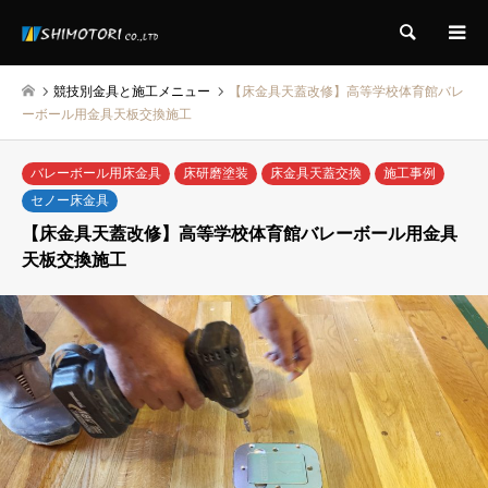
検索
競技別金具と施工メニュー
【床金具天蓋改修】高等学校体育館バレ
ーボール用金具天板交換施工
バレーボール用床金具
床研磨塗装
床金具天蓋交換
施工事例
セノー床金具
【床金具天蓋改修】高等学校体育館バレーボール用金具
天板交換施工