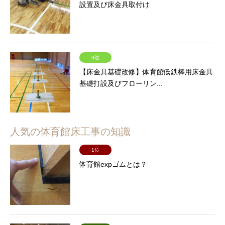
設置及び床金具取付け
3位
【床金具基礎改修】体育館低鉄棒用床金具
基礎打設及びフローリン...
人気の体育館床工事の知識
1位
体育館expゴムとは？