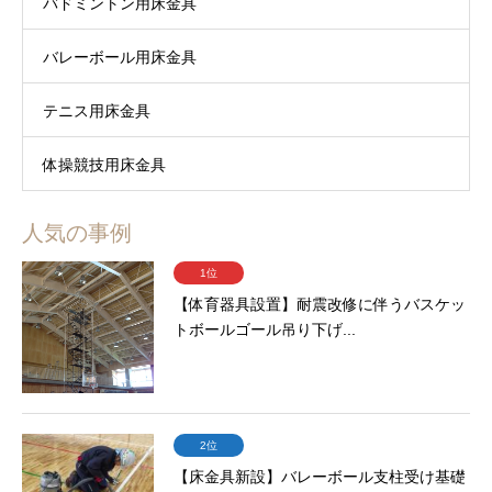
バドミントン用床金具
バレーボール用床金具
テニス用床金具
体操競技用床金具
人気の事例
1位
【体育器具設置】耐震改修に伴うバスケッ
トボールゴール吊り下げ...
2位
【床金具新設】バレーボール支柱受け基礎