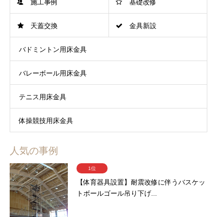
施工事例
基礎改修
天蓋交換
金具新設
バドミントン用床金具
バレーボール用床金具
テニス用床金具
体操競技用床金具
人気の事例
1位
【体育器具設置】耐震改修に伴うバスケッ
トボールゴール吊り下げ...