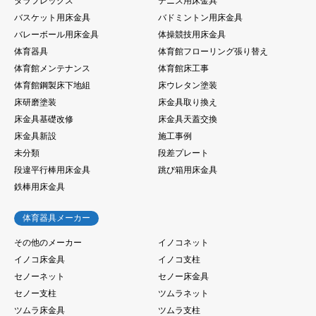
タラフレックス
テニス用床金具
バスケット用床金具
バドミントン用床金具
バレーボール用床金具
体操競技用床金具
体育器具
体育館フローリング張り替え
体育館メンテナンス
体育館床工事
体育館鋼製床下地組
床ウレタン塗装
床研磨塗装
床金具取り換え
床金具基礎改修
床金具天蓋交換
床金具新設
施工事例
未分類
段差プレート
段違平行棒用床金具
跳び箱用床金具
鉄棒用床金具
体育器具メーカー
その他のメーカー
イノコネット
イノコ床金具
イノコ支柱
セノーネット
セノー床金具
セノー支柱
ツムラネット
ツムラ床金具
ツムラ支柱