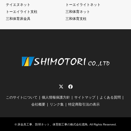
テイエヌネット
トーエイライトネット
トーエイライト支柱
三和体育ネット
三和体育床金具
三和体育支柱
Twitter
Facebook
このサイトについて
個人情報保護方針
サイトマップ
よくある質問
会社概要
リンク集
特定商取引法の表示
©
床金具工事、防球ネット、体育館工事の株式会社霜鳥
. All Rights Reserved.