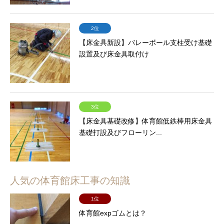
2位
【床金具新設】バレーボール支柱受け基礎
設置及び床金具取付け
3位
【床金具基礎改修】体育館低鉄棒用床金具
基礎打設及びフローリン...
人気の体育館床工事の知識
1位
体育館expゴムとは？