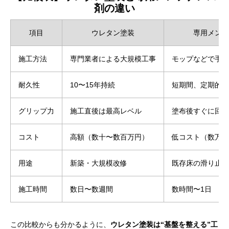
剤の違い
項目
ウレタン塗装
専用メンテ
施工方法
専門業者による大規模工事
モップなどで手軽
耐久性
10〜15年持続
短期間、定期的な
グリップ力
施工直後は最高レベル
塗布後すぐに回復
コスト
高額（数十〜数百万円）
低コスト（数万円
用途
新築・大規模改修
既存床の滑り止め
施工時間
数日〜数週間
数時間〜1日
この比較からも分かるように、
ウレタン塗装は“基盤を整える”工