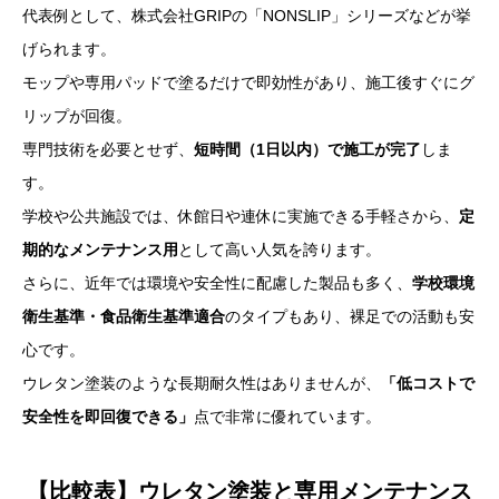
代表例として、株式会社GRIPの「NONSLIP」シリーズなどが挙
げられます。
モップや専用パッドで塗るだけで即効性があり、施工後すぐにグ
リップが回復。
専門技術を必要とせず、
短時間（1日以内）で施工が完了
しま
す。
学校や公共施設では、休館日や連休に実施できる手軽さから、
定
期的なメンテナンス用
として高い人気を誇ります。
さらに、近年では環境や安全性に配慮した製品も多く、
学校環境
衛生基準・食品衛生基準適合
のタイプもあり、裸足での活動も安
心です。
ウレタン塗装のような長期耐久性はありませんが、
「低コストで
安全性を即回復できる」
点で非常に優れています。
【比較表】ウレタン塗装と専用メンテナンス